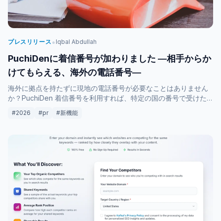
•
プレスリリース
Iqbal Abdullah
PuchiDenに着信番号が加わりました ―相手からか
けてもらえる、海外の電話番号―
海外に拠点を持たずに現地の電話番号が必要なことはありません
か？PuchiDen 着信番号を利用すれば、特定の国の番号で受けた
電話を、お手持ちのデバイスへスムーズに転送できます。ビジネ
#2026
#pr
#新機能
スの窓口確保から、家族との連絡まで、国境を越えた通話転送の
利便性を解説します。