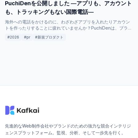
PuchiDenを公開しました ―アプリも、アカウント
も、トラッキングもない国際電話―
海外への電話をかけるのに、わざわざアプリを入れたりアカウン
トを作ったりすることに疲れていませんか？PuchiDenは、ブラウ
ザさえあれば誰でもすぐに利用できる国際電話サービスです。道
#2026
#pr
#新規プロダクト
具としてシンプルに、必要な時だけつながる快適な通話体験をお
届けします。
先進的なWeb制作会社やブランドのための強力な競合インテリジ
ェンスプラットフォーム。監視、分析、そして一歩先を行く。