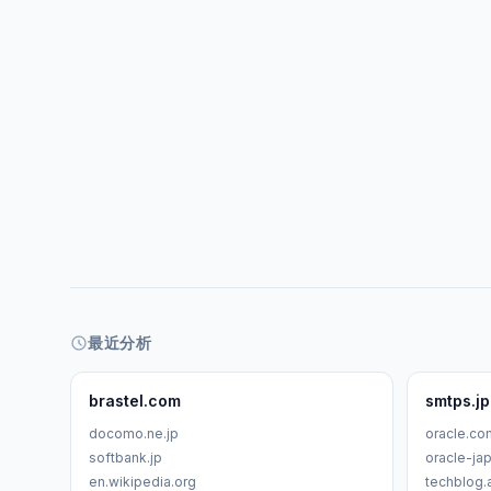
最近分析
brastel.com
smtps.jp
docomo.ne.jp
oracle.co
softbank.jp
oracle-jap
en.wikipedia.org
techblog.