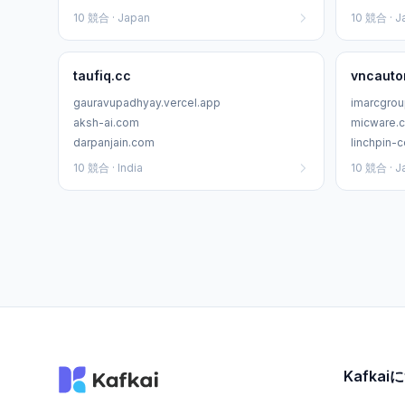
10 競合 · Japan
10 競合 · J
taufiq.cc
vncauto
gauravupadhyay.vercel.app
imarcgro
aksh-ai.com
micware.c
darpanjain.com
linchpin-
10 競合 · India
10 競合 · J
Kafka