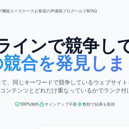
プ
機能
ユースケース
お客様の声
価格
ブログ
ヘルプ&FAQ
ラインで競争し
の競合を発見しま
して、同じキーワードで競争しているウェブサイト
たのコンテンツとどれだけ重なっているかでランク付
100%無料
サインアップ不要
数秒で結果を取得