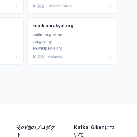
10 競合 · United States
keadilanrakyat.org
parlimen.gov.my
spr.gov.my
en.wikipedia.org
10 競合 · Malaysia
その他のプロダク
Kafkai Gikenにつ
ト
いて