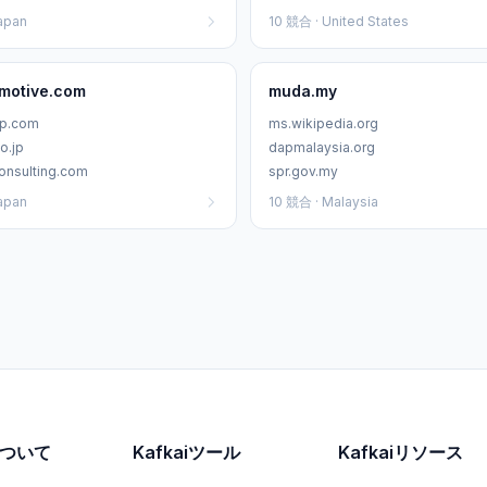
apan
10 競合 · United States
motive.com
muda.my
up.com
ms.wikipedia.org
o.jp
dapmalaysia.org
consulting.com
spr.gov.my
apan
10 競合 · Malaysia
iについて
Kafkaiツール
Kafkaiリソース