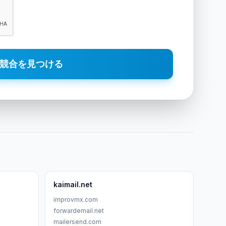
競合を見つける
kaimail.net
improvmx.com
forwardemail.net
mailersend.com