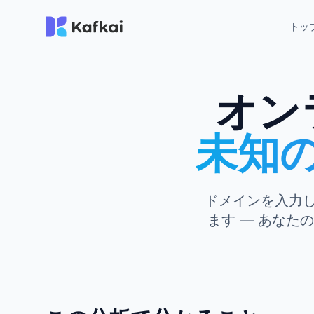
トッ
オン
未知
ドメインを入力
ます — あな