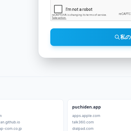
私の
puchiden.app
m
apps.apple.com
an.github.io
talk360.com
ap-com.co.jp
dialpad.com