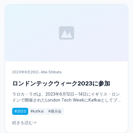
•
2023年6月26日
Mai Shibata
ロンドンテックウィーク2023に参加
ラロカ・ラボは、2023年6月12日～14日にイギリス・ロン
ドンで開催されたLondon Tech WeekにKafkaiとしてブ
ースを出展しました。 London Tech Weekは今年で10周
#2023
#kafkai
#展示会
年。10周年ということもあり、初日から連日多くの人で賑
わっていました
続きを読む