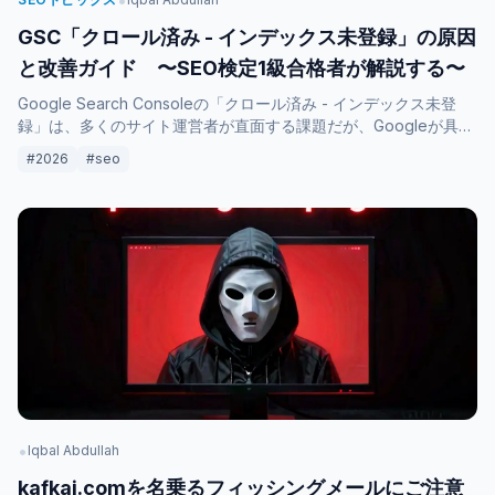
•
GSC「クロール済み - インデックス未登録」の原因
と改善ガイド 〜SEO検定1級合格者が解説する〜
Google Search Consoleの「クロール済み - インデックス未登
録」は、多くのサイト運営者が直面する課題だが、Googleが具体
的な原因を示してくれることはほとんどない。この記事では、こ
#2026
#seo
のステータスの本質と、公式ドキュメントと実務経験に基づいた
解決策を整理する。
•
Iqbal Abdullah
kafkai.comを名乗るフィッシングメールにご注意