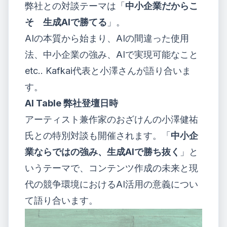
弊社との対談テーマは「
中小企業だからこ
そ 生成AIで勝てる
」。
AIの本質から始まり、AIの間違った使用
法、中小企業の強み、AIで実現可能なこと
etc.. Kafkai代表と小澤さんが語り合いま
す。
AI Table 弊社登壇日時
アーティスト兼作家の
おざけん
の小澤健祐
氏との特別対談も開催されます。「
中小企
業ならではの強み、生成AIで勝ち抜く
」と
いうテーマで、コンテンツ作成の未来と現
代の競争環境におけるAI活用の意義につい
て語り合います。