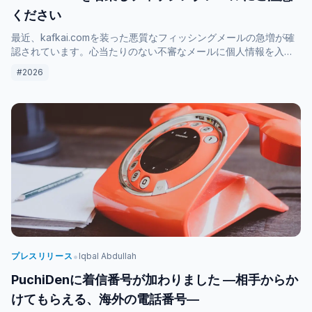
ください
最近、kafkai.comを装った悪質なフィッシングメールの急増が確
認されています。心当たりのない不審なメールに個人情報を入力
したり、リンクをクリックしたりすることは非常に危険です。ユ
#2026
ーザーの皆様が安全にサービスを利用できるよう、具体的な見分
け方と対策についてお伝えします。
•
プレスリリース
Iqbal Abdullah
PuchiDenに着信番号が加わりました ―相手からか
けてもらえる、海外の電話番号―