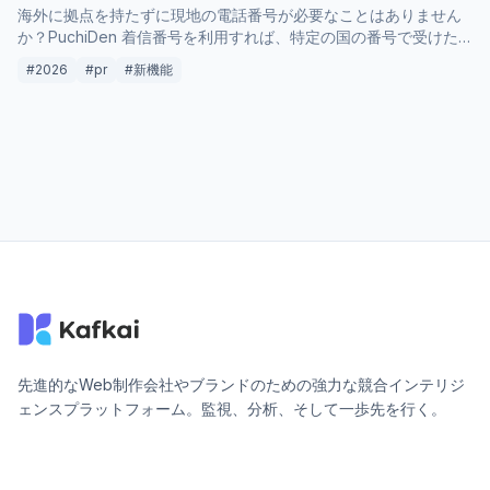
海外に拠点を持たずに現地の電話番号が必要なことはありません
か？PuchiDen 着信番号を利用すれば、特定の国の番号で受けた
電話を、お手持ちのデバイスへスムーズに転送できます。ビジネ
#2026
#pr
#新機能
スの窓口確保から、家族との連絡まで、国境を越えた通話転送の
利便性を解説します。
先進的なWeb制作会社やブランドのための強力な競合インテリジ
ェンスプラットフォーム。監視、分析、そして一歩先を行く。