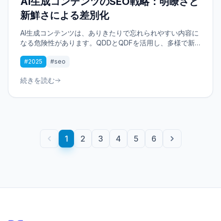
AI生成コンテンツのSEO戦略：明瞭さと
新鮮さによる差別化
AI生成コンテンツは、ありきたりで忘れられやすい内容に
なる危険性があります。QDDとQDFを活用し、多様で新
鮮な洞察を構築して際立たせましょう。明確さを重視した
#2025
#seo
真の価値を提供し、読者とのつながりを築いていきましょ
う。
続きを読む
1
2
3
4
5
6