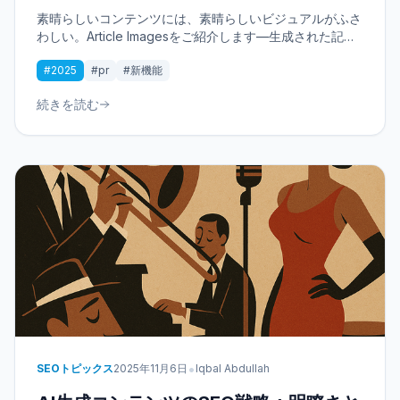
素晴らしいコンテンツには、素晴らしいビジュアルがふさ
わしい。Article Imagesをご紹介します—生成された記事
に自動で関連性の高い高品質な画像を追加。トグルひと
#2025
#pr
#新機能
つ、瞬時のビジュアル効果、すぐに公開可能。
続きを読む
•
SEOトピックス
2025年11月6日
Iqbal Abdullah