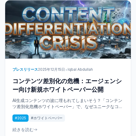
•
プレスリリース
2025年12月15日
Iqbal Abdullah
コンテンツ差別化の危機：エージェンシ
ー向け新規ホワイトペーパー公開
AI生成コンテンツの波に埋もれてしまいそう？「コンテン
ツ差別化危機ホワイトペーパー」で、なぜユニークなコン
テンツがこれほど重要なのかを明らかにします。コンテン
#2025
#ホワイトペーパー
ツマーケティングを高め、騒音を切り裂くための実践的戦
略を見つけてください。
続きを読む