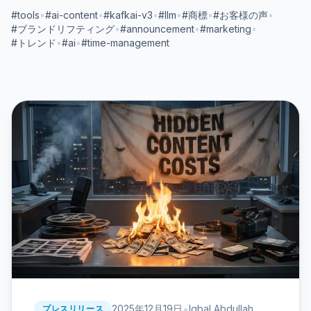
#tools
•
#ai-content
•
#kafkai-v3
•
#llm
•
#商標
•
#お客様の声
•
#ブランドリフティング
•
#announcement
•
#marketing
•
#トレンド
•
#ai
•
#time-management
•
2025年12月19日
Iqbal Abdullah
プレスリリース