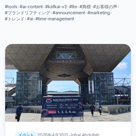
#tools
•
#ai-content
•
#kafkai-v3
•
#llm
•
#商標
•
#お客様の声
•
#ブランドリフティング
•
#announcement
•
#marketing
•
#トレンド
•
#ai
•
#time-management
•
2026年4月30日
Iqbal Abdullah
イベント