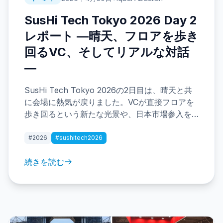
SusHi Tech Tokyo 2026 Day 2
レポート ―晴天、フロアを歩き
回るVC、そしてリアルな対話
―
SusHi Tech Tokyo 2026の2日目は、晴天と共
に会場に熱気が戻りました。VCが直接フロアを
歩き回るという新たな光景や、日本市場参入を
目指すAIスタートアップとの深い対話など、現
場でしか得られないリアルな知見をレポートし
#2026
#sushitech2026
ます。出展者の視点から見たイベントの価値と
は何か、詳しく解説します。
続きを読む