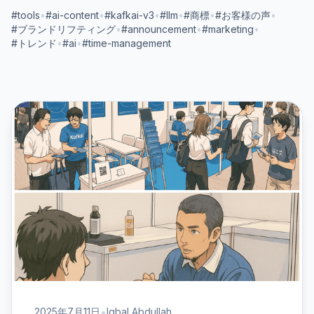
#tools
•
#ai-content
•
#kafkai-v3
•
#llm
•
#商標
•
#お客様の声
•
#ブランドリフティング
•
#announcement
•
#marketing
•
#トレンド
•
#ai
•
#time-management
•
2025年7月11日
Iqbal Abdullah