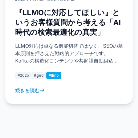
『LLMOに対応してほしい』と
いうお客様質問から考える「AI
時代の検索最適化の真実」
LLMO対応は単なる機能切替ではなく、SEOの基
本原則を押さえた戦略的アプローチです。
Kafkaiの構造化コンテンツや共起語自動組込
で、AI時代の検索最適化を実現していきましょ
う。
#2025
#geo
#llmo
続きを読む