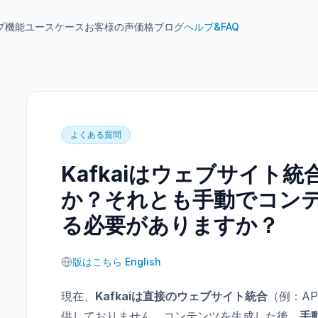
プ
機能
ユースケース
お客様の声
価格
ブログ
ヘルプ&FAQ
よくある質問
Kafkaiはウェブサイト
か？それとも手動でコン
る必要がありますか？
版はこちら English
現在、
Kafkaiは直接のウェブサイト統合
（例：AP
供しておりません。コンテンツを生成した後、
手