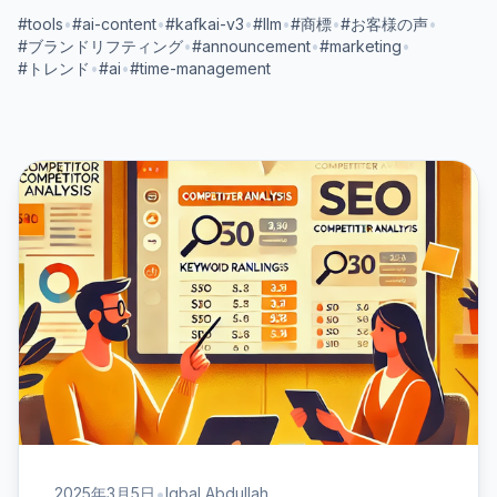
#tools
•
#ai-content
•
#kafkai-v3
•
#llm
•
#商標
•
#お客様の声
•
#ブランドリフティング
•
#announcement
•
#marketing
•
#トレンド
•
#ai
•
#time-management
•
2025年3月5日
Iqbal Abdullah