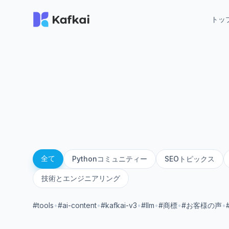
トッ
全て
Pythonコミュニティー
SEOトピックス
技術とエンジニアリング
#tools
•
#ai-content
•
#kafkai-v3
•
#llm
•
#商標
•
#お客様の声
•