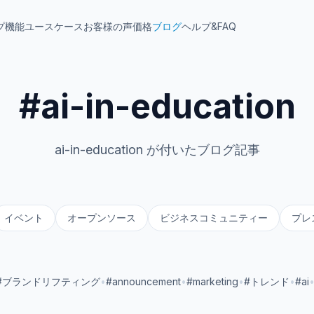
プ
機能
ユースケース
お客様の声
価格
ブログ
ヘルプ&FAQ
#ai-in-education
ai-in-education が付いたブログ記事
イベント
オープンソース
ビジネスコミュニティー
プレ
#ブランドリフティング
•
#announcement
•
#marketing
•
#トレンド
•
#ai