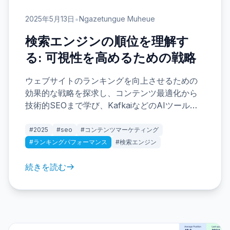
•
2025年5月13日
Ngazetungue Muheue
検索エンジンの順位を理解す
る: 可視性を高めるための戦略
ウェブサイトのランキングを向上させるための
効果的な戦略を探求し、コンテンツ最適化から
技術的SEOまで学び、KafkaiなどのAIツールが
どのようにしてあなたのコンテンツ戦略をより
良い視認性のために強化するかを学びましょ
#2025
#seo
#コンテンツマーケティング
う。
#ランキングパフォーマンス
#検索エンジン
続きを読む