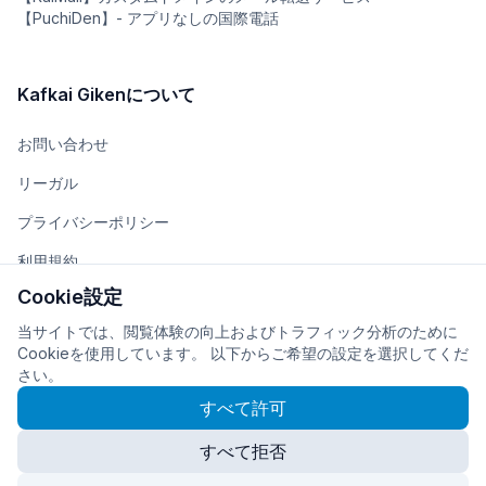
【PuchiDen】- アプリなしの国際電話
Kafkai Gikenについて
お問い合わせ
リーガル
プライバシーポリシー
利用規約
Cookie設定
チーム
当サイトでは、閲覧体験の向上およびトラフィック分析のために
会社概要
Cookieを使用しています。 以下からご希望の設定を選択してくだ
さい。
すべて許可
すべて拒否
© 2026
株式会社Kafkai Giken
に開発・運営されています