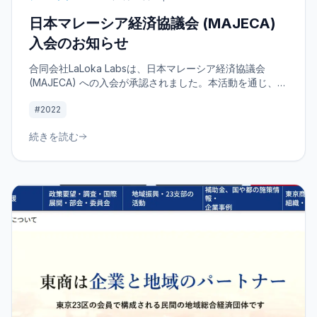
日本マレーシア経済協議会 (MAJECA)
入会のお知らせ
合同会社LaLoka Labsは、日本マレーシア経済協議会
(MAJECA) への入会が承認されました。本活動を通じ、両
国の経済協力や文化交流を深め、持続可能な経済発展に寄
#2022
与してまいります。私たちの新たな挑戦について詳しくご
紹介します。
続きを読む