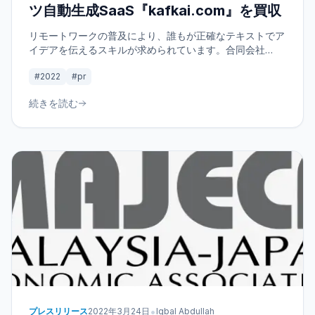
ツ自動生成SaaS『kafkai.com』を買収
リモートワークの普及により、誰もが正確なテキストでア
イデアを伝えるスキルが求められています。合同会社
LaLoka Labsが運営を引き継いだkafkai.comは、AIによる
#2022
#pr
コンテンツ自動生成であなたの発信力を最大化します。効
率的なコミュニケーションを実現する新しい体験を始めま
続きを読む
しょう。
•
プレスリリース
2022年3月24日
Iqbal Abdullah