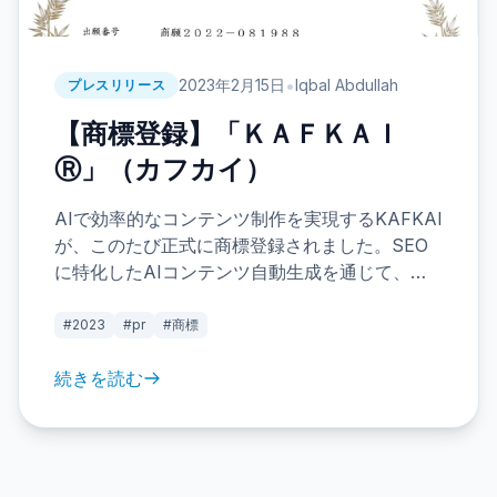
•
2023年2月15日
Iqbal Abdullah
プレスリリース
【商標登録】「ＫＡＦＫＡＩ
Ⓡ」（カフカイ）
AIで効率的なコンテンツ制作を実現するKAFKAI
が、このたび正式に商標登録されました。SEO
に特化したAIコンテンツ自動生成を通じて、文
章作成の負担を軽減し、より創造的な活動をサ
ポートします。今後のブランド展開にご期待く
#2023
#pr
#商標
ださい。
続きを読む