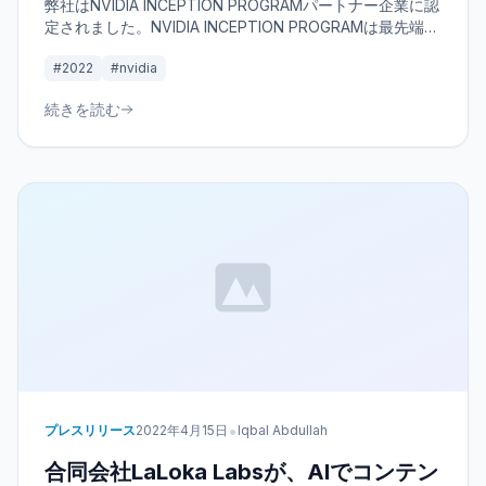
弊社はNVIDIA INCEPTION PROGRAMパートナー企業に認
定されました。NVIDIA INCEPTION PROGRAMは最先端の
テクノロジーとNVIDIAエキスパートへのアクセス、ベン
#2022
#nvidia
チャーキャピタリストとのつながり、企業の認知度を高め
るための共同マーケティングサポートを通じて、スタート
続きを読む
アップがより早く進化するのを支援する無料のプログラム
です。
•
プレスリリース
2022年4月15日
Iqbal Abdullah
合同会社LaLoka Labsが、AIでコンテン