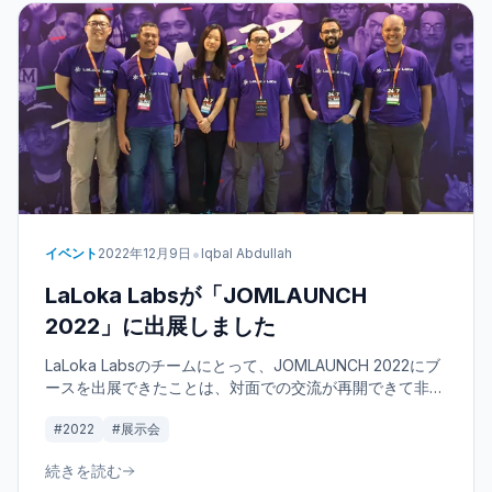
•
イベント
2022年12月9日
Iqbal Abdullah
LaLoka Labsが「JOMLAUNCH
2022」に出展しました
LaLoka Labsのチームにとって、JOMLAUNCH 2022にブ
ースを出展できたことは、対面での交流が再開できて非常
に良い機会となりました。マレーシアで開催される主要な
#2022
#展示会
技術イベントである同展示会は、起業家や開発者が革新的
なアイデアを共有し、ユーザーからのフィードバックを得
続きを読む
るためのプラットフォームとして機能しました。