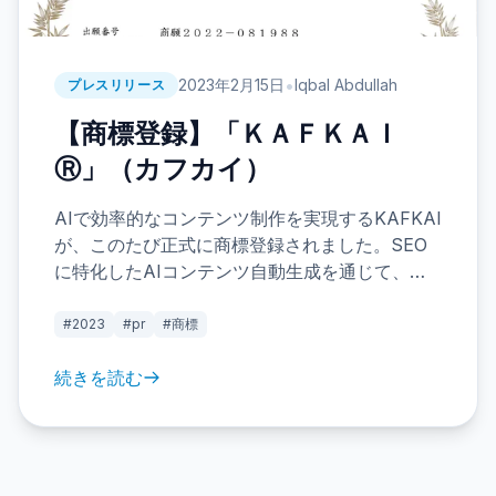
•
2023年2月15日
Iqbal Abdullah
プレスリリース
【商標登録】「ＫＡＦＫＡＩ
Ⓡ」（カフカイ）
AIで効率的なコンテンツ制作を実現するKAFKAI
が、このたび正式に商標登録されました。SEO
に特化したAIコンテンツ自動生成を通じて、文
章作成の負担を軽減し、より創造的な活動をサ
ポートします。今後のブランド展開にご期待く
#2023
#pr
#商標
ださい。
続きを読む