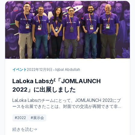
•
イベント
2022年12月9日
Iqbal Abdullah
LaLoka Labsが「JOMLAUNCH
2022」に出展しました
LaLoka Labsのチームにとって、JOMLAUNCH 2022にブ
ースを出展できたことは、対面での交流が再開できて非常
に良い機会となりました。マレーシアで開催される主要な
#2022
#展示会
技術イベントである同展示会は、起業家や開発者が革新的
なアイデアを共有し、ユーザーからのフィードバックを得
続きを読む
るためのプラットフォームとして機能しました。