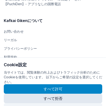
【PuchiDen】- アプリなしの国際電話
Kafkai Gikenについて
お問い合わせ
リーガル
プライバシーポリシー
利用規約
Cookie設定
チーム
当サイトでは、閲覧体験の向上およびトラフィック分析のために
会社概要
Cookieを使用しています。 以下からご希望の設定を選択してくだ
さい。
すべて許可
すべて拒否
© 2026
株式会社Kafkai Giken
に開発・運営されています