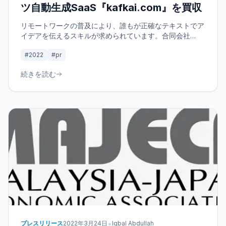
ツ自動生成SaaS『kafkai.com』を買収
リモートワークの普及により、誰もが正確なテキストでア
イデアを伝えるスキルが求められています。合同会社
LaLoka Labsが運営を引き継いだkafkai.comは、AIによる
#2022
#pr
コンテンツ自動生成であなたの発信力を最大化します。効
率的なコミュニケーションを実現する新しい体験を始めま
続きを読む
しょう。
•
プレスリリース
2022年3月24日
Iqbal Abdullah