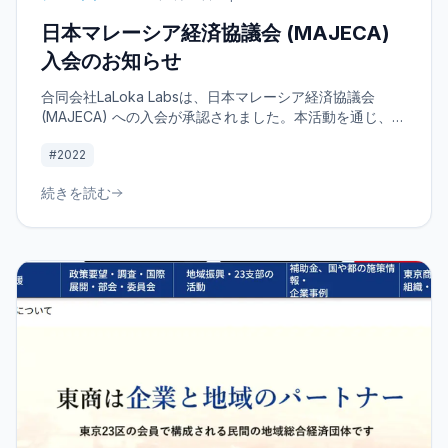
日本マレーシア経済協議会 (MAJECA)
入会のお知らせ
合同会社LaLoka Labsは、日本マレーシア経済協議会
(MAJECA) への入会が承認されました。本活動を通じ、両
国の経済協力や文化交流を深め、持続可能な経済発展に寄
#2022
与してまいります。私たちの新たな挑戦について詳しくご
紹介します。
続きを読む