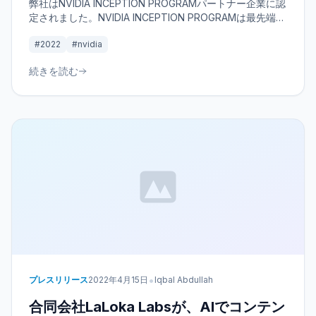
弊社はNVIDIA INCEPTION PROGRAMパートナー企業に認
定されました。NVIDIA INCEPTION PROGRAMは最先端の
テクノロジーとNVIDIAエキスパートへのアクセス、ベン
#2022
#nvidia
チャーキャピタリストとのつながり、企業の認知度を高め
るための共同マーケティングサポートを通じて、スタート
続きを読む
アップがより早く進化するのを支援する無料のプログラム
です。
•
プレスリリース
2022年4月15日
Iqbal Abdullah
合同会社LaLoka Labsが、AIでコンテン