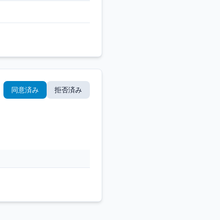
同意済み
拒否済み