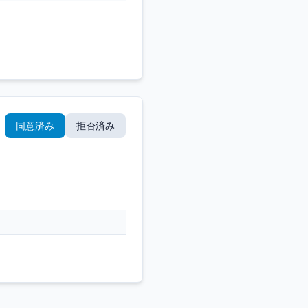
同意済み
拒否済み