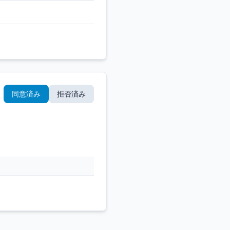
同意済み
拒否済み